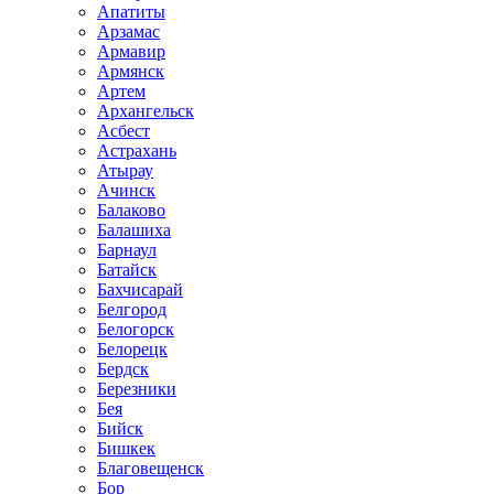
Апатиты
Арзамас
Армавир
Армянск
Артем
Архангельск
Асбест
Астрахань
Атырау
Ачинск
Балаково
Балашиха
Барнаул
Батайск
Бахчисарай
Белгород
Белогорск
Белорецк
Бердск
Березники
Бея
Бийск
Бишкек
Благовещенск
Бор