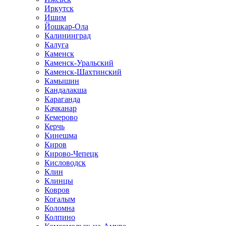
Иркутск
Ишим
Йошкар-Ола
Калининград
Калуга
Каменск
Каменск-Уральский
Каменск-Шахтинский
Камышин
Кандалакша
Караганда
Качканар
Кемерово
Керчь
Кинешма
Киров
Кирово-Чепецк
Кисловодск
Клин
Клинцы
Ковров
Когалым
Коломна
Колпино