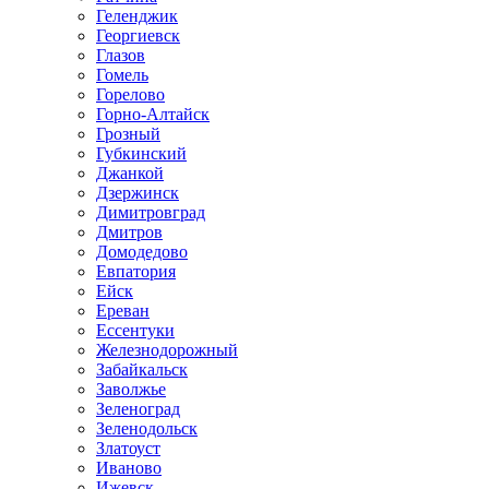
Геленджик
Георгиевск
Глазов
Гомель
Горелово
Горно-Алтайск
Грозный
Губкинский
Джанкой
Дзержинск
Димитровград
Дмитров
Домодедово
Евпатория
Ейск
Ереван
Ессентуки
Железнодорожный
Забайкальск
Заволжье
Зеленоград
Зеленодольск
Златоуст
Иваново
Ижевск