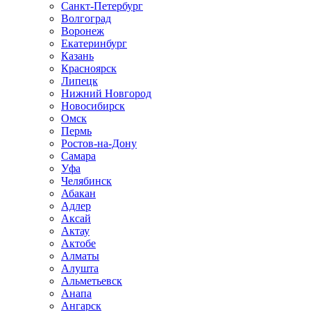
Санкт-Петербург
Волгоград
Воронеж
Екатеринбург
Казань
Красноярск
Липецк
Нижний Новгород
Новосибирск
Омск
Пермь
Ростов-на-Дону
Самара
Уфа
Челябинск
Абакан
Адлер
Аксай
Актау
Актобе
Алматы
Алушта
Альметьевск
Анапа
Ангарск