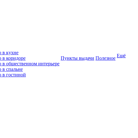
о в кухне
Ещё
о в коридоре
Пункты выдачи
Полезное
о в общественном интерьере
 в спальне
о в гостиной