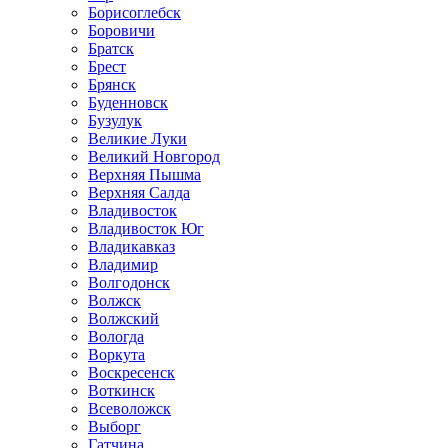
Борисоглебск
Боровичи
Братск
Брест
Брянск
Буденновск
Бузулук
Великие Луки
Великий Новгород
Верхняя Пышма
Верхняя Салда
Владивосток
Владивосток Юг
Владикавказ
Владимир
Волгодонск
Волжск
Волжский
Вологда
Воркута
Воскресенск
Воткинск
Всеволожск
Выборг
Гатчина