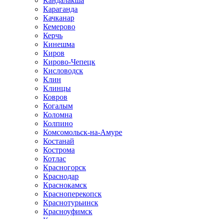
Кандалакша
Караганда
Качканар
Кемерово
Керчь
Кинешма
Киров
Кирово-Чепецк
Кисловодск
Клин
Клинцы
Ковров
Когалым
Коломна
Колпино
Комсомольск-на-Амуре
Костанай
Кострома
Котлас
Красногорск
Краснодар
Краснокамск
Красноперекопск
Краснотурьинск
Красноуфимск