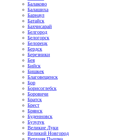
Балаково
Балашиха
Барнаул
Батайск
Бахчисарай
Белгород
Белогорск
Белорецк
Бердск
Березники
Бея
Бийск
Бишкек
Благовещенск
Бор
Борисоглебск
Боровичи
Братск
Брест
Брянск
Буденновск
Бузулук
Великие Луки
Великий Новгород
Верхняя Пышма