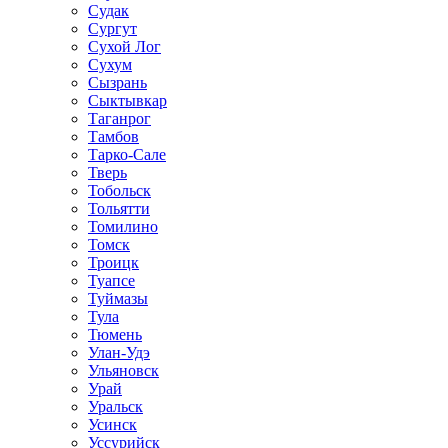
Судак
Сургут
Сухой Лог
Сухум
Сызрань
Сыктывкар
Таганрог
Тамбов
Тарко-Сале
Тверь
Тобольск
Тольятти
Томилино
Томск
Троицк
Туапсе
Туймазы
Тула
Тюмень
Улан-Удэ
Ульяновск
Урай
Уральск
Усинск
Уссурийск