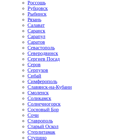
Россошь
Рубцовск
Рыбинск
Рязань
Салават
Саранск
Сарапул
Саратов
Севастополь
Северодвинск
Сергиев Посад
Серов
Серпухов
Сибай
Симферополь
Славянск-на-Кубани
Смоленск
Соликамск
Солнечногорск
Сосновый Бор
Сочи
Ставрополь
Старый Оскол
Стерлитамак
Ступино