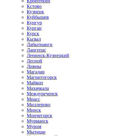
Кропоткин
Кстово
Кузнецк
Куйбышев
Кунгур
Курган
Курск
Кызыл
Лабытнанги
Лангепас
Ленинск-Кузнецкий
Лесной
Ливны
Магадан
Магнитогорск
Майкоп
Махачкала
Междуреченск
Миасс
Миллерово
Минск
Мончегорск
Мурманск
Муром
Мытищи