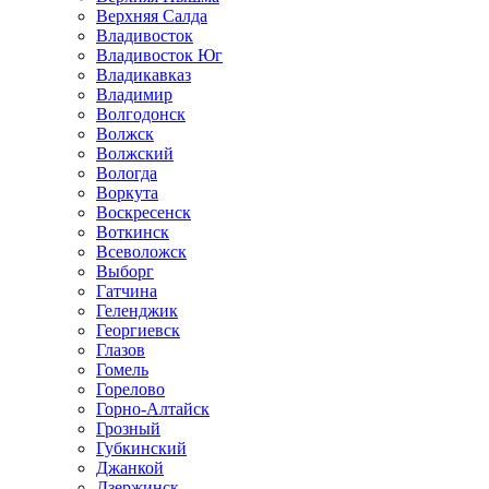
Верхняя Салда
Владивосток
Владивосток Юг
Владикавказ
Владимир
Волгодонск
Волжск
Волжский
Вологда
Воркута
Воскресенск
Воткинск
Всеволожск
Выборг
Гатчина
Геленджик
Георгиевск
Глазов
Гомель
Горелово
Горно-Алтайск
Грозный
Губкинский
Джанкой
Дзержинск