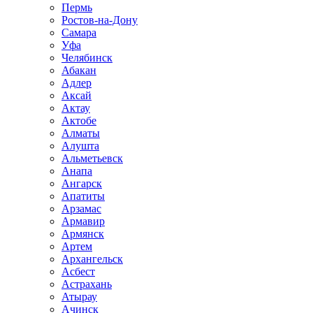
Пермь
Ростов-на-Дону
Самара
Уфа
Челябинск
Абакан
Адлер
Аксай
Актау
Актобе
Алматы
Алушта
Альметьевск
Анапа
Ангарск
Апатиты
Арзамас
Армавир
Армянск
Артем
Архангельск
Асбест
Астрахань
Атырау
Ачинск