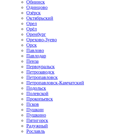
Обнинск
Одинцово
Озёрск
Октябрьский
Орел
Орёл
Оренбург
Орехово-Зуево
Орск
Павлово
Павлодар
Пенза
Первоуральск
Петрозаводск
Петропавловск
Петропавловск-Камчатский
Подольск
Полевской
Прокопьевск
Псков
Пушкин
Пушкино
Пятигорск
Радужный
Рославль