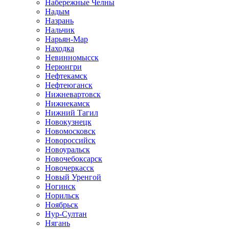
Набережные Челны
Надым
Назрань
Нальчик
Нарьян-Мар
Находка
Невинномысск
Нерюнгри
Нефтекамск
Нефтеюганск
Нижневартовск
Нижнекамск
Нижний Тагил
Новокузнецк
Новомосковск
Новороссийск
Новоуральск
Новочебоксарск
Новочеркасск
Новый Уренгой
Ногинск
Норильск
Ноябрьск
Нур-Султан
Нягань