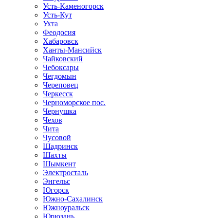
Усть-Каменогорск
Усть-Кут
Ухта
Феодосия
Хабаровск
Ханты-Мансийск
Чайковский
Чебоксары
Чегдомын
Череповец
Черкесск
Черноморское пос.
Чернушка
Чехов
Чита
Чусовой
Шадринск
Шахты
Шымкент
Электросталь
Энгельс
Югорск
Южно-Сахалинск
Южноуральск
Юрюзань