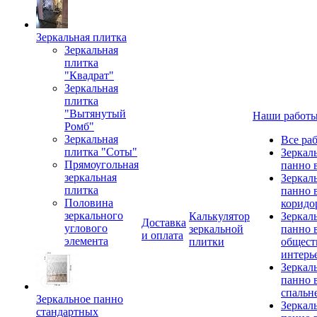
Зеркальная плитка
Зеркальная
плитка
"Квадрат"
Зеркальная
плитка
"Вытянутый
Наши работ
Ромб"
Зеркальная
Все ра
плитка "Соты"
Зеркал
Прямоугольная
панно 
зеркальная
Зеркал
плитка
панно 
Половина
коридо
зеркального
Калькулятор
Зеркал
Доставка
углового
зеркальной
панно 
и оплата
элемента
плитки
общест
интерь
Зеркал
панно 
спальн
Зеркальное панно
Зеркал
стандартных